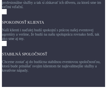
profesionálne služby a tak si získavať ich dôveru, za ktorú sme im
veľmi vďační.
SPOKOJNOSŤ KLIENTA
Naši klienti i naďalej budú spokojní s prácou našej eventovej
agentúry a veríme, že budú na našu spoluprácu rovnako hrdí, tak
ako sme aj my.
STABILNÁ SPOLOČNOSŤ
Chceme zostať aj do budúcna stabilnou eventovou spoločnosťou,
ktorá bude prinášať svojim klientom tie najkvalitnejšie služby a
kreatívne nápady.