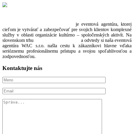
WORLD ART CREATION s.r.o
je eventová agentúra, ktorej
cieľom je vytvárať a zabezpečovať pre svojich klientov komplexné
služby v oblasti organizácie kultúrno – spoločenských aktivít. Na
slovenskom trhu
pôsobíme od roku 2003
a odvtedy si naša eventová
agentúra WAC s.r.o. našla cestu k zákazníkovi hlavne vďaka
serióznemu profesionálnemu prístupu a svojou spoľahlivosťou a
zodpovednosťou.
Kontaktujte nás