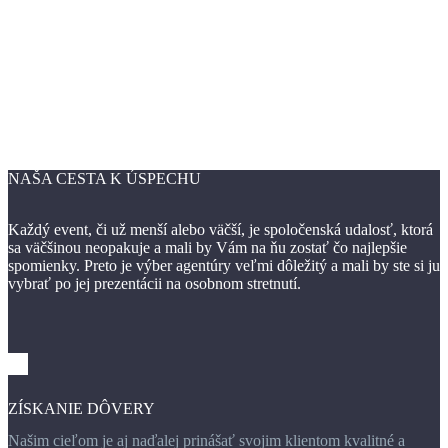
NAŠA
CESTA K ÚSPECHU
Každý event, či už menší alebo väčší, je spoločenská udalosť, ktorá
sa väčšinou neopakuje a mali by Vám na ňu zostať čo najlepšie
spomienky. Preto je výber agentúry veľmi dôležitý a mali by ste si ju
vybrať po jej prezentácii na osobnom stretnutí.
ZÍSKANIE DÔVERY
Našim cieľom je aj naďalej prinášať svojim klientom kvalitné a