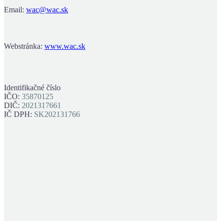
Email:
wac@wac.sk
Webstránka:
www.wac.sk
Identifikačné číslo
IČO:
35870125
DIČ:
2021317661
IČ DPH:
SK202131766