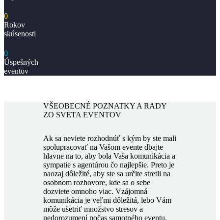
0
Rokov
skúsenosti
0
Úspešných
eventov
VŠEOBECNÉ POZNATKY A RADY
ZO SVETA EVENTOV
Ak sa neviete rozhodnúť s kým by ste mali
spolupracovať na Vašom evente dbajte
hlavne na to, aby bola Vaša komunikácia a
sympatie s agentúrou čo najlepšie. Preto je
naozaj dôležité, aby ste sa určite stretli na
osobnom rozhovore, kde sa o sebe
dozviete omnoho viac. Vzájomná
komunikácia je veľmi dôležitá, lebo Vám
môže ušetriť množstvo stresov a
nedorozumení počas samotného eventu.