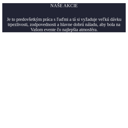
NAŠE
AKCIE
Je to predovšetkým práca s ľuďmi a tá si vyžaduje veľkú dávku
trpezlivosti, zodpovednosti a hlavne dobrú náladu, aby bola na
Vašom evente čo najlepšia atmosféra.