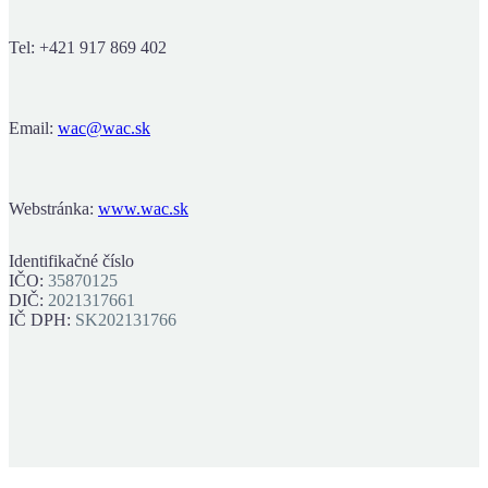
Tel: +421 917 869 402
Email:
wac@wac.sk
Webstránka:
www.wac.sk
Identifikačné číslo
IČO:
35870125
DIČ:
2021317661
IČ DPH:
SK202131766