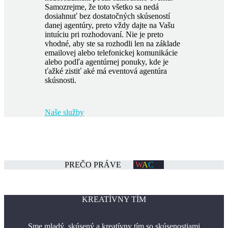
Samozrejme, že toto všetko sa nedá
dosiahnuť bez dostatočných skúseností
danej agentúry, preto vždy dajte na Vašu
intuíciu pri rozhodovaní. Nie je preto
vhodné, aby ste sa rozhodli len na základe
emailovej alebo telefonickej komunikácie
alebo podľa agentúrnej ponuky, kde je
ťažké zistiť aké má eventová agentúra
skúsnosti.
Naše služby
PREČO
PRÁVE
W
A
C
KREATÍVNY TÍM
Sme mladý, skúsený a kreatívny tím so skúsenostiami