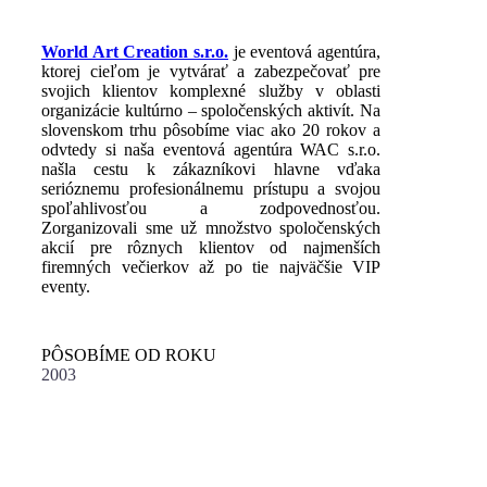
World Art Creation s.r.o.
je eventová agentúra,
ktorej cieľom je vytvárať a zabezpečovať pre
svojich klientov komplexné služby v oblasti
organizácie kultúrno – spoločenských aktivít. Na
slovenskom trhu pôsobíme viac ako 20 rokov a
odvtedy si naša eventová agentúra WAC s.r.o.
našla cestu k zákazníkovi hlavne vďaka
serióznemu profesionálnemu prístupu a svojou
spoľahlivosťou a zodpovednosťou.
Zorganizovali sme už množstvo spoločenských
akcií pre rôznych klientov od najmenších
firemných večierkov až po tie najväčšie VIP
eventy.
PÔSOBÍME OD ROKU
2003