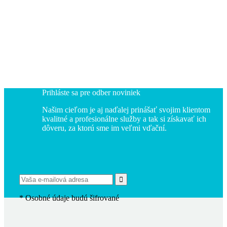
Prihláste sa
pre odber noviniek
Našim cieľom je aj naďalej prinášať svojim klientom
kvalitné a profesionálne služby a tak si získavať ich
dôveru, za ktorú sme im veľmi vďační.
*
Osobné údaje budú šifrované