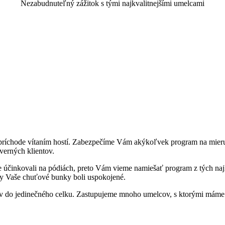
Nezabudnuteľný zážitok s tými najkvalitnejšími umelcami
pri príchode vítaním hostí. Zabezpečíme Vám akýkoľvek program na mie
verných klientov.
účinkovali na pódiách, preto Vám vieme namiešať program z tých najlep
aby Vaše chuťové bunky boli uspokojené.
v do jedinečného celku. Zastupujeme mnoho umelcov, s ktorými máme